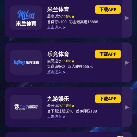
张首勋调研
二期项目推
李仲泽到中冶设
中冶设备院召开
中冶设备院党委
北京中冶设备研
陈得信调研中国华冶、中冶设备...
中国共产党北京
公司介绍
党群工作
2026国际足联美加墨世界杯 - 官方中文网
开局奋进“十五”